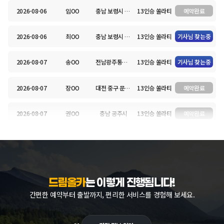
2026-08-06
임OO
충남 보령시 웅천읍 방축길 87 웅천고등학교
13인승 쏠라티
예약완료
2026-08-06
최OO
충남 보령시 웅천읍 방축길 87 웅천고등학교
13인승 쏠라티
기사님 찾는중
2026-08-07
송OO
전남광주통합특별시 영암군 삼호읍 대불로 91 호텔현대바이라한 목포
13인승 쏠라티
기사님 찾는중
2026-08-07
장OO
대전 중구 문화로 282 충남대학교병원
13인승 쏠라티
예약완료
2026-08-07
권OO
충남 공주시
13인승 쏠라티
예약완료
2026-08-07
정OO
충남 보령시 웅천읍 방축길 87
13인승 쏠라티
예약완료
2026-08-07
전OO
서울 강남구 역삼동
13인승 쏠라티
기사님 찾는중
드림올카
는 이렇게 진행됩니다!
2026-08-07
전OO
대구 달서구 두류공원로 200 이월드
13인승 쏠라티
기사님 찾는중
간편한 예약부터 출발까지, 편리한 서비스를 경험해 보세요.
2026-08-06
윤OO
대구 달서구 두류공원로 200 이월드
13인승 쏠라티
기사님 찾는중