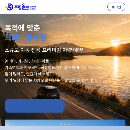
로그인
우리끼리 떠나는 여행,
집앞에서부터 공항까지,
목적에 맞춘
이동도
우아하고
프라이빗 이동
한 대로
더 여유롭게
편안하게
쏠라티∙카니발∙스타리아 프리미엄 예약 서비스
쏠라티∙카니발∙스타리아 맞춤 차량 예약
소규모 이동 전용 프리미엄 차량 예약
단체버스는 부담스럽고, 승용차 여러 대는 불편할 때
쏠라티, 카니발, 스타리아로
쏠라티, 카니발, 스타리아 중
단체버스는 부담스럽고, 승용차는 불편할 때
우리 일행만 편하게 이동할 수 있는 차량을 선택해보세요.
가족여행과 친구모임, 공향이동까지 더 편하게 준비해보세요.
우리 인원과 일정에 맞는 차량을 간편하게 선택해보세요.
소규모 이동에 딱 맞는 차량으로 편하게 이동해보세요.
가족여행, 친구모임, 공항이동, 골프모임까지
짐이 많아도, 인원이 애매해도
가족여행, 친구모임, 공항이동, 골프모임까지
가족여행, 친구모임, 비즈니스 일정, 골프모임까지
일정에 맞는 차량으로 더 여유로운 이동을 시작하세요.
우리 일정에 맞는 차량으로 여유롭게 출발할 수 있습니다.
부담은 줄이고 이동의 편안함은 높여드립니다.
원하는 목적에 맞춰 더 스마트하게 예약할 수 있습니다.
airport_shuttle
keyboard_arrow_right
견적확인 & 예약하기