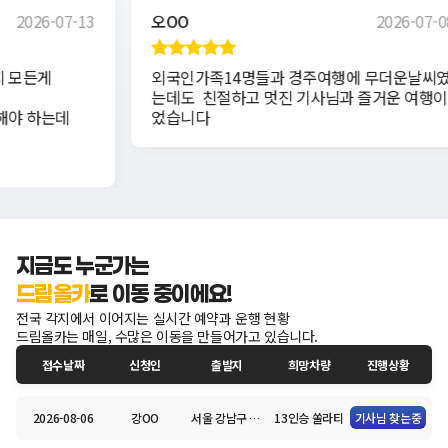
2026-07-13
오OO
2026-07-08
든게 

외국인가족14명들과 경주여행에 무더운날씨였
는데도  친절하고 멋진 기사님과 즐거운 여행이
 하는데

었습니다
지금도 누군가는
드림올카
로 이동 중이에요!
전국 각지에서 이어지는 실시간 예약과 운행 현황
드림올카는 매일, 수많은 이동을 만들어가고 있습니다.
접수날짜
신청인
출발지
희망차량
진행상황
2026-08-06
강OO
서울 강남구 밤고개로 99 수서역
13인승 쏠라티
기사님 찾는중