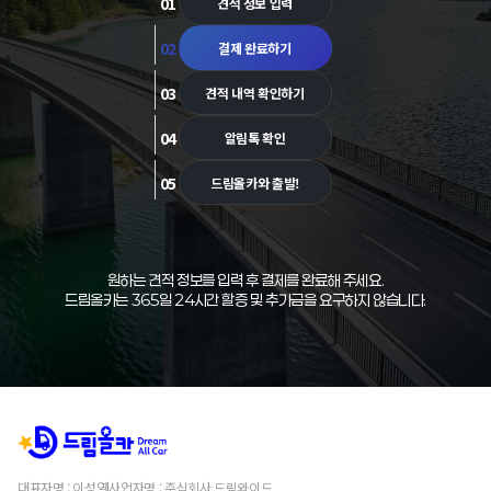
01
견적 정보 입력
02
결제 완료하기
03
견적 내역 확인하기
04
알림톡 확인
05
드림올카와 출발!
원하는 견적 정보를 입력 후 결제를 완료해 주세요.
드림올카는 365일 24시간 할증 및 추가금을 요구하지 않습니다.
대표자명 : 이성열
사업자명 : 주식회사 드림와이드