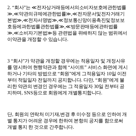
2. “
회사
”
는
≪
전자상거래등에서의소비자보호에관한법률
≫
,
≪
약관의규제에관한법률
≫
,
≪
전자문서및전자거래기
본법
≫
,
≪
전자서명법
≫
,
≪
정보통신망이용촉진및정보보
호등에과한법률관한법률
≫
,
≪
방문판매등에관하법률
≫
,
≪
소비자기본법
≫
등 관련법을 위배하지 않는 범위에서
이약관을 개정할 수 있습니다
.
3 “
회사
”
가 약관을 개정할 경우에는 적용일자 및 개정사유
를 명시하여 현행약관과 함께
“
사이트
”
서비스 화면에 게시
하거나 기타의 방법으로
“
회원
”
에게 그적용일자
10
일 이전
부터 적일일자 전일까지 공지합니다
.
다만
, “
회원
”
에게 불
리한 약관의 변경인 경우에는 그 적용일자
30
일 전부터 공
지하며
, SNS
등으로 회원에게 개별통지합니다
.
단
,
회원의 연락처 미기재
,
변경 후 미수정 등으로 인하여 개
별 통지가 어려운 경우에 한하여 본항의 공지를 함으로써
개별 통지 한 것으로 간주합니다
.