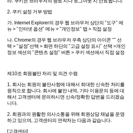
라
.
쿠키는 브라우저의 종료 시나 로그아웃 시 만료됩니다
.
2.
쿠키 설정 거부 방법
가
. Internet Explorer
의 경우 웹 브라우저 상단의
"
도구
"
메
뉴
> "
인터넷 옵션
"
메뉴
> "
개인정보
"
탭
>
직접 설정
나
. Chrome
의 경우 웹 브라우저 우측 상단의 아이콘
""
선
택
> "
설정
"
선택
>
화면 하단의
"
고급 설정 표시
"
선택
>
개인
정보 섹션의
"
콘텐츠 설정
"
버튼
>
쿠키 섹션에서 직접 설정
제
10
조 회원불만 처리 및 의견 수렴
1.
회사는 회원의 불만사항에 대해서 최대한 신속한 처리를
원칙으로 합니다
.
회사에 불만 내역
,
기타 이용문의 등에 대
해서 고객센터에 문의하시면 신속
/
정확한 답변을 드리겠습
니다
.
2.
회원과의 원활한 의사소통을 위해 회원상담 채널을 운영
하고 있으며
,
고객센터의 연락처는 다음과 같습니다
.
[
고객센터
]