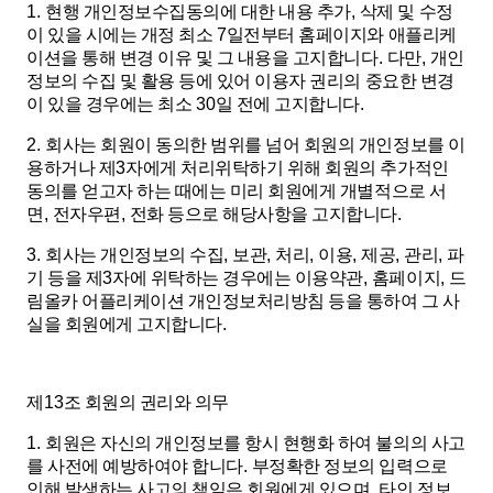
1.
현행 개인정보수집동의에 대한 내용 추가
,
삭제 및 수정
이 있을 시에는 개정 최소
7
일전부터 홈페이지와 애플리케
이션을 통해 변경 이유 및 그 내용을 고지합니다
.
다만
,
개인
정보의 수집 및 활용 등에 있어 이용자 권리의 중요한 변경
이 있을 경우에는 최소
30
일 전에 고지합니다
.
2.
회사는 회원이 동의한 범위를 넘어 회원의 개인정보를 이
용하거나 제
3
자에게 처리위탁하기 위해 회원의 추가적인
동의를 얻고자 하는 때에는 미리 회원에게 개별적으로 서
면
,
전자우편
,
전화 등으로 해당사항을 고지합니다
.
3.
회사는 개인정보의 수집
,
보관
,
처리
,
이용
,
제공
,
관리
,
파
기 등을 제
3
자에 위탁하는 경우에는 이용약관
,
홈페이지
,
드
림올카 어플리케이션 개인정보처리방침 등을 통하여 그 사
실을 회원에게 고지합니다
.
제
13
조 회원의 권리와 의무
1.
회원은 자신의 개인정보를 항시 현행화 하여 불의의 사고
를 사전에 예방하여야 합니다
.
부정확한 정보의 입력으로
인해 발생하는 사고의 책임은 회원에게 있으며
,
타인 정보