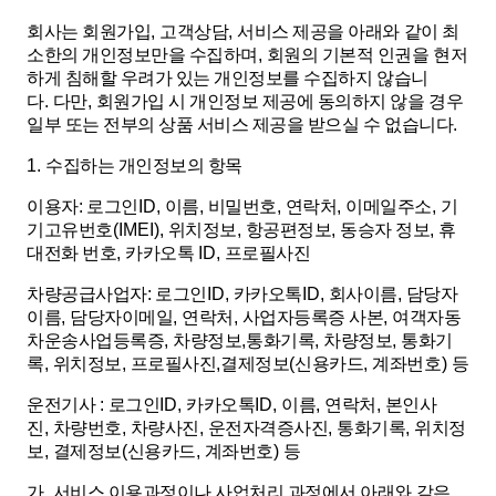
회사는 회원가입
,
고객상담
,
서비스 제공을 아래와 같이 최
소한의 개인정보만을 수집하며
,
회원의 기본적 인권을 현저
하게 침해할 우려가 있는 개인정보를 수집하지 않습니
다
.
다만
,
회원가입 시 개인정보 제공에 동의하지 않을 경우
일부 또는 전부의 상품 서비스 제공을 받으실 수 없습니다
.
1.
수집하는 개인정보의 항목
이용자
:
로그인
ID,
이름
,
비밀번호
,
연락처
,
이메일주소
,
기
기고유번호
(IMEI),
위치정보
,
항공편정보
,
동승자 정보
,
휴
대전화 번호
,
카카오톡
ID,
프로필사진
차량공급사업자
:
로그인
ID,
카카오톡
ID,
회사이름
,
담당자
이름
,
담당자이메일
,
연락처
,
사업자등록증 사본
,
여객자동
차운송사업등록증
,
차량정보
,
통화기록
,
차량정보
,
통화기
록
,
위치정보
,
프로필사진
,
결제정보
(
신용카드
,
계좌번호
)
등
운전기사
:
로그인
ID,
카카오톡
ID,
이름
,
연락처
,
본인사
진
,
차량번호
,
차량사진
,
운전자격증사진
,
통화기록
,
위치정
보
,
결제정보
(
신용카드
,
계좌번호
)
등
가
.
서비스 이용과정이나 사업처리 과정에서 아래와 같은