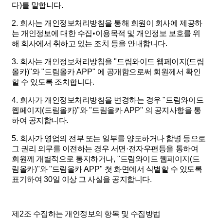
다
)
를 말합니다
.
2.
회사는 개인정보처리방침을 통해 회원이 회사에 제공하
는 개인정보에 대한 수집
•
이용목적 및 개인정보 보호를 위
해 회사에서 취하고 있는 조치 등을 안내합니다
.
3.
회사는 개인정보처리방침을
"
드림와이드 웹페이지
(
드림
올카
)"
와
"
드림올카
APP"
에 공개함으로써 회원께서 확인
할 수 있도록 조치합니다
.
4.
회사가 개인정보처리방침을 변경하는 경우
"
드림와이드
웹페이지
(
드림올카
)"
와
"
드림올카
APP"
의 공지사항을 통
하여 공지합니다
.
5.
회사가 영업의 전부 또는 일부를 양도하거나 합병 등으로
그 권리 의무를 이전하는 경우 서면
·
전자우편등을 통하여
회원께 개별적으로 통지하거나
, "
드림와이드 웹페이지
(
드
림올카
)"
와
"
드림올카
APP"
첫 화면에서 식별할 수 있도록
표기하여
30
일 이상 그 사실을 공지합니다
.
제
2
조 수집하는 개인정보의 항목 및 수집방법