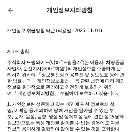
개인정보처리방침
개인정보 취급방침 약관
(
적용일
: 2025. 11. 01)
제
1
조 총칙
주식회사 드림와이드
(
이하
"
드림올카
")
는 이용자
,
차량공급
사업자
,
운전기사
(
이하
"
회원
")
의 개인정보를 소중하게 관
리하기 위하여
「
정보통신망 이용촉진 및 정보보호 등에 관
한 법률
」
과
「
개인정보보호법
」
등 관련 법령에 따라 개인
정보를 효과적으로 관리하고 안전하게 보호하기 위하
여
「
개인정보처리방침
」
수립하여 보호하고 있습니다
.
1.
개인정보란 생존하고 있는 개인에 관한 정보로서 성
명
,
이메일 등에 의하여 당해 개인을 알아볼 수 있는 부
호
,
문자
,
음성
,
음향
,
영상 및 생체특성 등에 관한 정보
(
당해
정보만으로는 특정 개인를 알아볼 수 없는 경우에도 다른
정보와 용이하게 결합하여 알아볼 수 있는 것을 포함합니