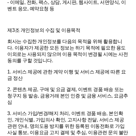
-
이메일
,
전화
,
팩스
,
상담
,
게시판
,
웹사이트
,
서면양식
,
이
벤트 응모
,
예약요청 등
제
3
조 개인정보의 수집 및 이용목적
회사는 수집한 개인정보를 다음의 목적을 위해 활용합니
다
.
이용자가 제공한 모든 정보는 하기 목적에 필요한 용도
이외로는 사용되지 않으며 이용 목적이 변경될 시에는 사전
동의를 구할 것입니다
.
1.
서비스 제공에 관한 계약 이행 및 서비스 제공에 따른 요
금 정산
2.
콘텐츠 제공
,
구매 및 요금 결제
,
이벤트 경품 배송 또는
청구지 등 발송
,
금융거래 본인 인증 및 금융 서비스
,
요금추
심
3.
서비스 가입
/
변경
/
해지 처리
,
이벤트 경품 배송
,
본인확
인
,
개인식별
,
가입의사 확인
,
고지사항 전달
,
서비스 제공
관련 안내
,
명의도용 방지를 위한 등록된 이동전화로 가입
사실 통보
,
이용요금 고지 결제 및 추심
,
이용관련 문의 불만